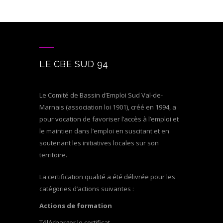
LE CBE SUD 94
Le Comité de Bassin d’Emploi Sud Val-de-
Marnais (association loi 1901), créé en 1994, a
pour vocation de favoriser l’accès à l’emploi et
le maintien dans l’emploi en suscitant et en
soutenant les initiatives locales sur son
territoire.
La certification qualité a été délivrée pour les
catégories d’actions suivantes :
Actions de formation
Télécharger le certificat