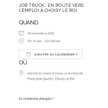
JOB TRUCK : EN ROUTE VERS
L’EMPLOI À CHOISY LE ROI
QUAND
20 novembre 2025
9 h 15 min - 13 h 00 min
Télécharger ICS
Calendrier Google
iCalendar
Office 365
Outlook Live
AJOUTER AU CALENDRIER
OÙ
Marché du Centre à Choisy Le Roi Marché
Place Jean Jaurès , Choisy Le Roi
En recherche d’emploi ?