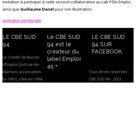
invitation à participer à cette session collaborative au Lab Pôle Emploi,
ainsi que
Guillaume Danel
pour son illustration.
animation territoriale
LE CBE SUD
Le CBE SUD
LE CBE SUD
94
94 est le
94 SUR
créateur du
FACEBOOK
Le Comité de Bassin
label Emploi
d’Emploi Sud Val-de-
45 +
Marnais (association
Tous droits réservés -
loi 1901), créé en 1994,
CBE SUD 94 - 2023
a pour vocation de
favoriser l’accès à
l’emploi et le maintien
dans l’emploi en
suscitant et en
soutenant les
initiatives locales sur