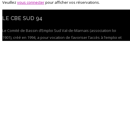
Veuillez
vous connecter
pour afficher vos réservations.
LE CBE SUD 94
Le Comité de Bassin d’Emploi Sud Val-de-Marnais (association loi
1901), créé en 1994, a pour vocation de favoriser l’accès à l’emploi et
le maintien dans l’emploi en suscitant et en soutenant les initiatives
locales sur son territoire.
La certification qualité a été délivrée pour les catégories d’actions
suivantes :
Actions de formation
Télécharger le certificat
Conditions Générales de Vente de nos actions de formation.
Mentions légales
Règlement intérieur