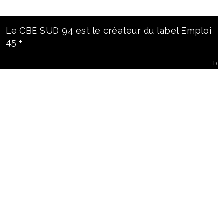
Le CBE SUD 94 est le créateur du label Emploi
45 +
T